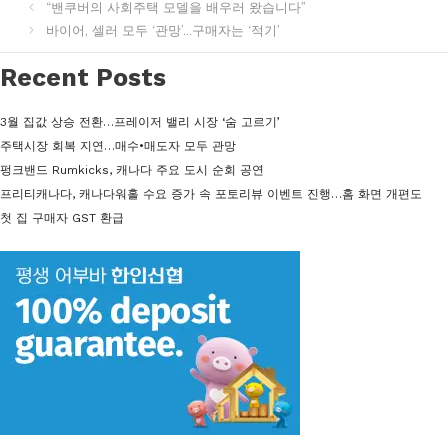
테
“밴쿠버의 사회주택 모델을 배우러 왔습니다”
고
바이어, 셀러 모두 ‘관망’…구매자는 ‘적기’
리
Recent Posts
3월 집값 상승 전환…프레이저 밸리 시장 ‘숨 고르기’
주택시장 회복 지연…매수•매도자 모두 관망
펑크밴드 Rumkicks, 캐나다 주요 도시 순회 공연
프리티캐나다, 캐나다워홀 수요 증가 속 포토리뷰 이벤트 진행…홈 화면 개편도
첫 집 구매자 GST 환급