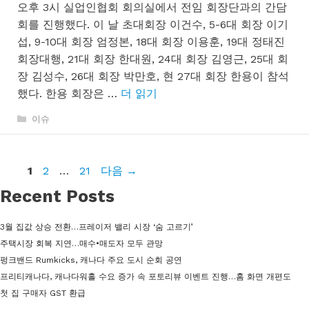
오후 3시 실업인협회 회의실에서 전임 회장단과의 간담
회를 진행했다. 이 날 초대회장 이건수, 5-6대 회장 이기
섭, 9-10대 회장 엄정본, 18대 회장 이용훈, 19대 정태진
회장대행, 21대 회장 한대원, 24대 회장 김영근, 25대 회
장 김성수, 26대 회장 박만호, 현 27대 회장 한용이 참석
했다. 한용 회장은 …
더 읽기
카
이슈
테
고
리
페
페
페
1
2
…
21
다음
→
이
이
이
Recent Posts
지
지
지
3월 집값 상승 전환…프레이저 밸리 시장 ‘숨 고르기’
주택시장 회복 지연…매수•매도자 모두 관망
펑크밴드 Rumkicks, 캐나다 주요 도시 순회 공연
프리티캐나다, 캐나다워홀 수요 증가 속 포토리뷰 이벤트 진행…홈 화면 개편도
첫 집 구매자 GST 환급