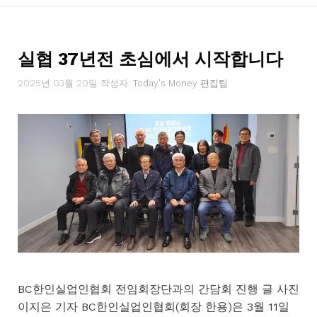
테
고
리
실협 37년전 초심에서 시작합니다
2025년 03월 20일
작성자:
Today's Money 편집팀
BC한인실업인협회 전임회장단과의 간담회 진행 글 사진
이지은 기자 BC한인실업인협회(회장 한용)은 3월 11일