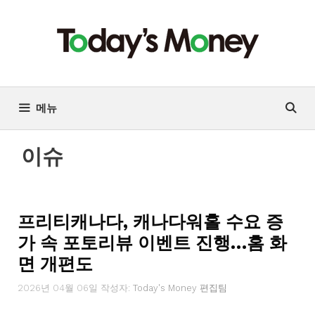
컨
텐
츠
로
건
너
메뉴
뛰
기
이슈
프리티캐나다, 캐나다워홀 수요 증
가 속 포토리뷰 이벤트 진행…홈 화
면 개편도
2026년 04월 06일
작성자:
Today's Money 편집팀