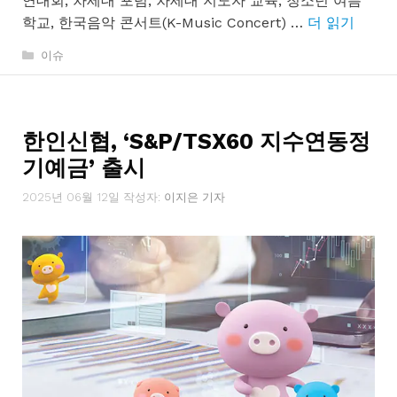
연대회, 차세대 포럼, 차세대 지도자 교육, 청소년 여름
학교, 한국음악 콘서트(K-Music Concert) …
더 읽기
카
이슈
테
고
리
한인신협, ‘S&P/TSX60 지수연동정
기예금’ 출시
2025년 06월 12일
작성자:
이지은 기자