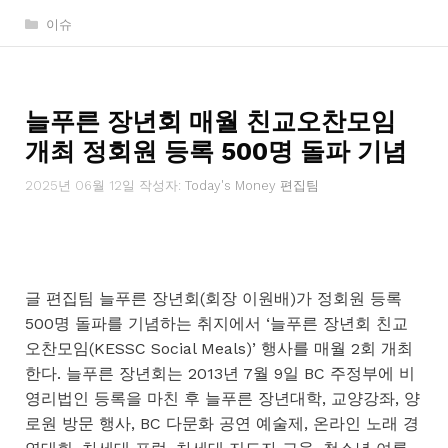
카
이슈
테
고
리
늘푸른 장년회 매월 친교오찬모임
개최 정회원 등록 500명 돌파 기념
2025년 06월 12일
작성자:
Today's Money 편집팀
글 편집팀 늘푸른 장년회(회장 이원배)가 정회원 등록
500명 돌파를 기념하는 취지에서 ‘늘푸른 장년회 친교
오찬모임(KESSC Social Meals)’ 행사를 매월 2회 개최
한다. 늘푸른 장년회는 2013년 7월 9일 BC 주정부에 비
영리법인 등록을 마친 후 늘푸른 장년대학, 교양강좌, 양
로원 방문 행사, BC 다문화 공연 예술제, 온라인 노래 경