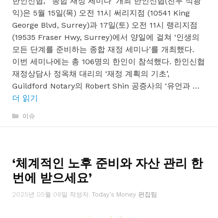
한인신협, ‘ 종합 재정 세미나’ 개최 한인신협(전무 석광
익)은 5월 15일(목) 오전 11시 써리지점 (10541 King
George Blvd, Surrey)과 17일(토) 오전 11시 랭리지점
(19535 Fraser Hwy, Surrey)에서 양일에 걸쳐 ‘인생의
모든 단계를 준비하는 종합 재정 세미나’를 개최했다.
이번 세미나에는 총 106명의 한인이 참석했다. 한인신협
재정상담사 정옥채 대리의 ‘재정 계획의 기초’,
Guildford Notary의 Robert Shin 공증사의 ‘유언과 …
더 읽기
카
이슈
테
고
리
‘체계적인 노후 준비와 자산 관리 한
번에 받으세요’
2025년 05월 08일
작성자:
Today's Money 편집팀