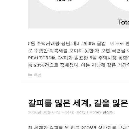
5월 주택거래량 평년 대비 26.6% 급감 메트로
로 뚜렷한 회복세를 보이지 못한 채 보합 국면을 이어가
REALTORS®, GVR)가 발표한 5월 주택시장
총 2,150건으로 집계됐다. 이는 지난해 같은 기간의
카
특집
테
고
리
갈피를 잃은 세계, 길을 잃은
2026년 06월 04일
작성자:
Today's Money 편집팀
전 세계가 갈피를 못 잡고 2026년 상반기를 보