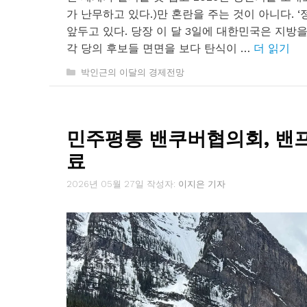
가 난무하고 있다.)만 혼란을 주는 것이 아니다. 
앞두고 있다. 당장 이 달 3일에 대한민국은 지방을 
각 당의 후보들 면면을 보다 탄식이 …
더 읽기
카
박인근의 이달의 경제전망
테
고
리
민주평통 밴쿠버협의회, 밴프서
료
2026년 05월 27일
작성자:
이지은 기자