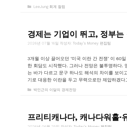
카
LeeJung 회계 컬럼
테
고
리
경제는 기업이 뛰고, 정부는
2026년 07월 16일
작성자:
Today's Money 편집팀
3개월 이상 끌어오던 ‘미국 이란 간 전쟁’ 이 60
한 회담도 시작했다. 그러나 전망은 불투명하다.
는 바가 다르고 문구 하나도 해석의 차이를 보이고
기로 대응한 이란을 두고 무력으로만 제압하겠다
카
박인근의 이달의 경제전망
테
고
리
프리티캐나다, 캐나다워홀·유
2026년 06월 25일
작성자:
Today's Money 편집팀