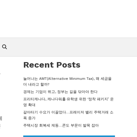
Recent Posts
늘어나는 AMT(Alternative Minimum Tax), 왜 세금을
더 내라고 할까?
경제는 기업이 뛰고, 정부는 길을 닦아야 한다
프리티캐나다, 캐나다워홀·유학생 위한 ‘정착 패키지’ 운
영 확대
갈아타기 수요가 이끌었다…프레이저 밸리 주택거래 소
게
폭 증가
큰
주택시장 회복세 제동…콘도 부문이 발목 잡아