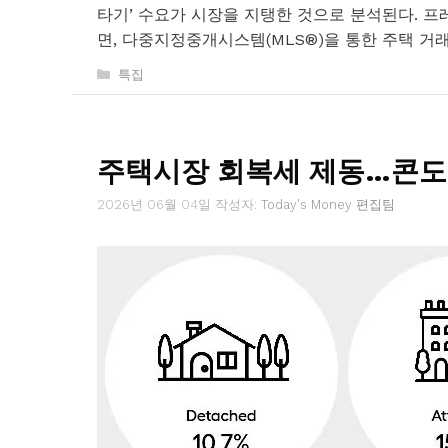
타기’ 수요가 시장을 지탱한 것으로 분석된다. 프레
면, 다중지정중개시스템(MLS®)을 통한 주택 거래량
카
특집
테
고
리
주택시장 회복세 제동…콘도
2026년 06월 04일
작성자:
Today's Money 편집팀