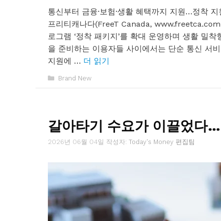
통신부터 금융·보험·생활 혜택까지 지원…정착 지원
프리티캐나다(FreeT Canada, www.freet
로그램 ‘정착 패키지’를 확대 운영하며 생활 밀착
을 준비하는 이용자들 사이에서는 단순 통신 서비스
지원에 …
더 읽기
카
Brand New
테
고
리
갈아타기 수요가 이끌었다…
2026년 06월 04일
작성자:
Today's Money 편집팀