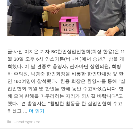
글∙사진 이지은 기자 BC한인실업인협회(회장 한용)은 11
월 28일 오후 6시 얀스가든(버나비)에서 송년의 밤을 개
최했다. 이 날 견종호 총영사, 연아마틴 상원의원, 최병
하 주의원, 박경준 한인회장을 비롯한 한인단체장 및 한
인 160여명이 참석했다. 한용 회장은 환영사를 통해 “실
업인협회 회원 및 한인들 한해 동안 수고하셨습니다. 함
께 모여 한해를 마무리하는 자리가 되시길 바랍니다”고
했다. 견 총영사는 “활발한 활동을 한 실업인협회 수고
하셨고 …
더 읽기
카
Uncategorized
테
고