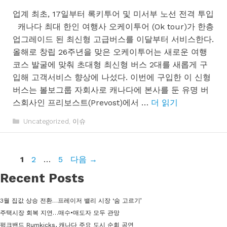
업계 최초, 17일부터 록키투어 및 미서부 노선 전격 투입
캐나다 최대 한인 여행사 오케이투어 (Ok tour)가 한층
업그레이드 된 최신형 고급버스를 이달부터 서비스한다.
올해로 창립 26주년을 맞은 오케이투어는 새로운 여행
코스 발굴에 맞춰 초대형 최신형 버스 2대를 새롭게 구
입해 고객서비스 향상에 나섰다. 이번에 구입한 이 신형
버스는 볼보그룹 자회사로 캐나다에 본사를 둔 유명 버
스회사인 프리보스트(Prevost)에서 …
더 읽기
카
Uncategorized
,
이슈
테
고
리
페
페
페
1
2
…
5
다음
→
이
이
이
Recent Posts
지
지
지
3월 집값 상승 전환…프레이저 밸리 시장 ‘숨 고르기’
주택시장 회복 지연…매수•매도자 모두 관망
펑크밴드 Rumkicks, 캐나다 주요 도시 순회 공연