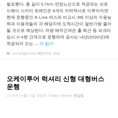
발표했다. 총 길이 5.7km 연장노선으로 착공되는 브로
드웨이 스카이 트레인은 6개의 지하역사로 이루어지면
현재 운행중인 B-Line 버스와 비교시 3배 이상의 수용능
력과 이용객들의 각 해당지역 도착시간이 절반가량 줄어
들 것으로 예상된다. 차량 배차간격은 출 퇴근 등 피크타
임시 3~4분 간격으로 운행되며 공사는 내년(2020년)에
착공되어 오는 …
더 읽기
카
Uncategorized
,
메인기사
,
이슈
테
고
리
오케이투어 럭셔리 신형 대형버스
운행
2019년 08월 23일
작성자:
Today's Money 편집팀