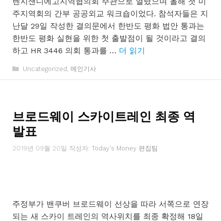
렌지샌디에고지역협의회 주관으로 열렸으며 올해 첫 미
주지역회의 간부 공공외교 워크숍이었다. 참석자들은 지
난달 29일 작성한 결의문에서 한반도 평화 법안 통과는
한반도 평화 실현을 위한 첫 출발점이 될 것이라고 결의
하고 HR 3446 의회 통과를 …
더 읽기
카
Uncategorized
,
메인기사
테
고
리
브로드웨이 스카이트레인 최종 역
발표
2019년 09월 20일
작성자:
Today's Money 편집팀
주정부가 밴쿠버 브로드웨이 선상을 따라 서쪽으로 연장
되는 새 스카이 트레인의 역사위치를 최종 확정해 18일