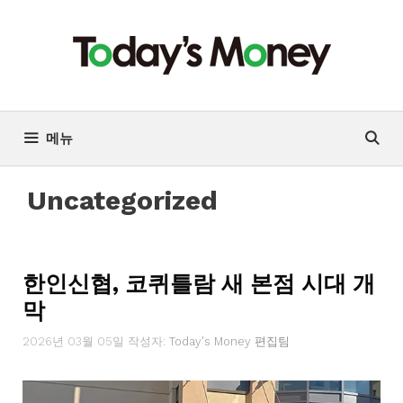
컨
텐
츠
로
건
너
메뉴
뛰
기
Uncategorized
한인신협, 코퀴틀람 새 본점 시대 개
막
2026년 03월 05일
작성자:
Today's Money 편집팀