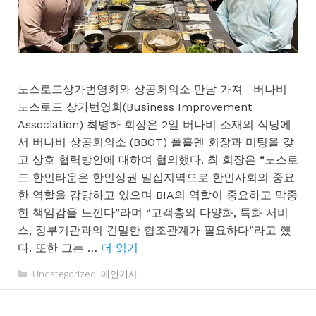
노스로드상가번영회와 상공회의소 만남 가져 버나비
노스로드 상가번영회(Business Improvement
Association) 최병하 회장은 2일 버나비 소재의 식당에
서 버나비 상공회의소 (BBOT) 폴홀덴 회장과 미팅을 갖
고 상호 협력방안에 대하여 협의했다. 최 회장은 “노스로
드 한인타운은 한인상권 밀집지역으로 한인사회의 중요
한 역할을 감당하고 있으며 BIA의 역할이 중요하고 막중
한 책임감을 느낀다”라며 “고객층의 다양화, 특화 서비
스, 정부기관과의 긴밀한 협조관계가 필요하다”라고 했
다. 또한 그는 …
더 읽기
카
Uncategorized
,
메인기사
테
고
리