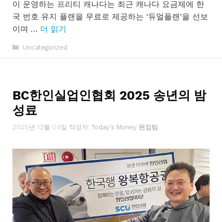
이 운영하는 프리티 캐나다는 최근 캐나다 요금제에 한
국 번호 유지 플랜을 무료로 제공하는 ‘듀얼플랜’을 선보
이며 …
더 읽기
카
Uncategorized
테
고
리
BC한인실업인협회 2025 송년의 밤
성료
2025년 12월 04일
작성자:
Today's Money 편집팀