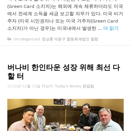
(Green Card 소지자)는 해외에 계속 체류하더라도 미국
에서 전세계 소득을 세금 보고할 의무가 있다. 미국 비거
주자 (미국 시민권자나 또는 미국 거주자(Green Card
소지자)가 아닌 경우)는 미국내에서 발생한 …
더 읽기
카
Uncategorized
,
정상훈·석윤구 합동회계법인 컬럼
테
고
리
버나비 한인타운 성장 위해 최선 다
할 터
2022년 02월 03일
작성자:
Today's Money 편집팀