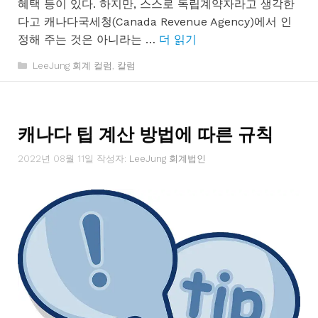
혜택 등이 있다. 하지만, 스스로 독립계약자라고 생각한
다고 캐나다국세청(Canada Revenue Agency)에서 인
정해 주는 것은 아니라는 …
더 읽기
카
LeeJung 회계 컬럼
,
칼럼
테
고
리
캐나다 팁 계산 방법에 따른 규칙
2022년 08월 11일
작성자:
LeeJung 회계법인