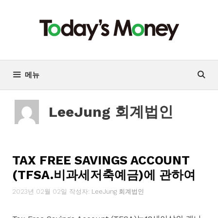
컨
텐
츠
로
건
너
메뉴
뛰
기
LeeJung 회계법인
TAX FREE SAVINGS ACCOUNT
(TFSA.비과세저축예금)에 관하여
2023년 02월 02일
작성자:
LeeJung 회계법인