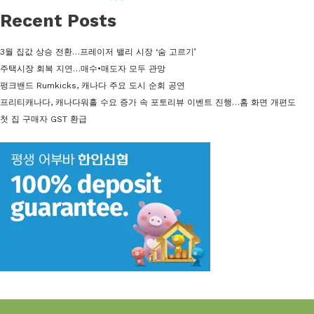
이
이
이
Recent Posts
지
지
지
3월 집값 상승 전환…프레이저 밸리 시장 ‘숨 고르기’
주택시장 회복 지연…매수•매도자 모두 관망
펑크밴드 Rumkicks, 캐나다 주요 도시 순회 공연
프리티캐나다, 캐나다워홀 수요 증가 속 포토리뷰 이벤트 진행…홈 화면 개편도
첫 집 구매자 GST 환급