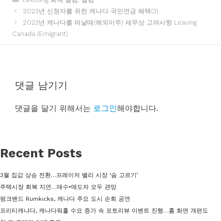
테
2023년 신청자를 위한 캐나다 국민연금 혜택(3)
고
2023년 캐나다를 떠날때(해외이주) 세무상 고려사항 Leaving
리
Canada (Emigrant)
댓글 남기기
댓글을 달기 위해서는
로그인
해야합니다.
Recent Posts
3월 집값 상승 전환…프레이저 밸리 시장 ‘숨 고르기’
주택시장 회복 지연…매수•매도자 모두 관망
펑크밴드 Rumkicks, 캐나다 주요 도시 순회 공연
프리티캐나다, 캐나다워홀 수요 증가 속 포토리뷰 이벤트 진행…홈 화면 개편도