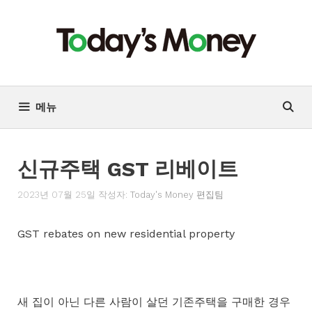
컨
텐
츠
로
건
너
메뉴
뛰
기
신규주택 GST 리베이트
2023년 07월 25일
작성자:
Today's Money 편집팀
GST rebates on new residential property
새 집이 아닌 다른 사람이 살던 기존주택을 구매한 경우