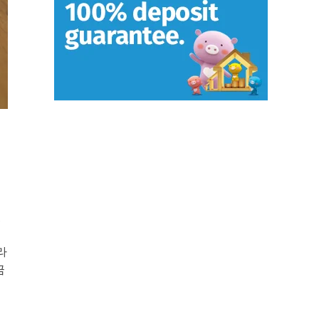
있
라
금