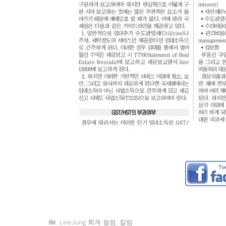
카
LeeJung 회계 컬럼
,
칼럼