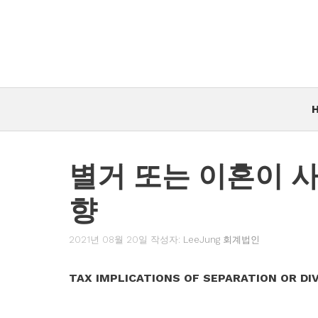
컨
텐
츠
로
건
너
뛰
기
별거 또는 이혼이 
향
2021년 08월 20일
작성자:
LeeJung 회계법인
TAX IMPLICATIONS OF SEPARATION OR D