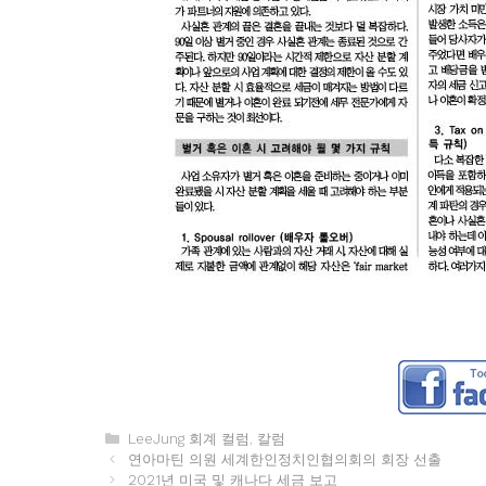
카
LeeJung 회계 컬럼
,
칼럼
테
연아마틴 의원 세계한인정치인협의회의 회장 선출
고
2021년 미국 및 캐나다 세금 보고