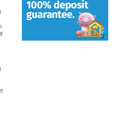
따
의
행
료
편
되