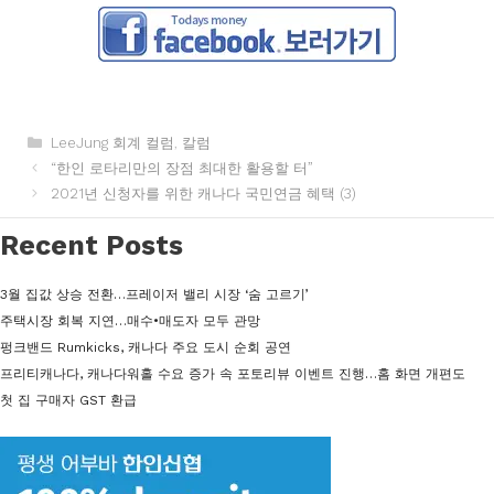
카
LeeJung 회계 컬럼
,
칼럼
테
“한인 로타리만의 장점 최대한 활용할 터”
고
2021년 신청자를 위한 캐나다 국민연금 혜택 (3)
리
Recent Posts
3월 집값 상승 전환…프레이저 밸리 시장 ‘숨 고르기’
주택시장 회복 지연…매수•매도자 모두 관망
펑크밴드 Rumkicks, 캐나다 주요 도시 순회 공연
프리티캐나다, 캐나다워홀 수요 증가 속 포토리뷰 이벤트 진행…홈 화면 개편도
첫 집 구매자 GST 환급