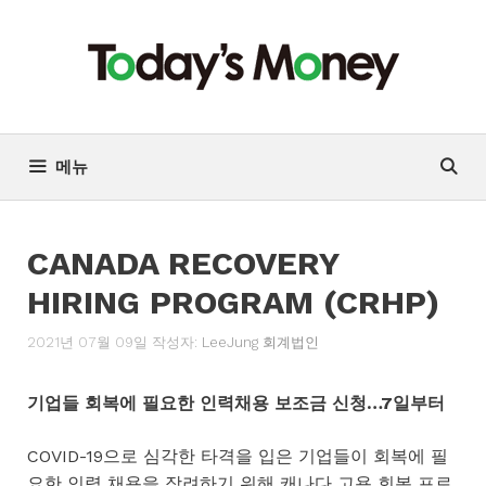
컨
텐
츠
로
건
너
메뉴
뛰
기
CANADA RECOVERY
HIRING PROGRAM (CRHP)
2021년 07월 09일
작성자:
LeeJung 회계법인
기업들 회복에 필요한 인력채용 보조금 신청…7일부터
COVID-19으로 심각한 타격을 입은 기업들이 회복에 필
요한 인력 채용을 장려하기 위해 캐나다 고용 회복 프로