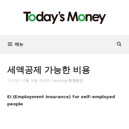
컨
텐
츠
로
건
너
메뉴
뛰
기
세액공제 가능한 비용
2021년 03월 19일
작성자:
LeeJung 회계법인
EI (Employment Insurance) for self-employed
people