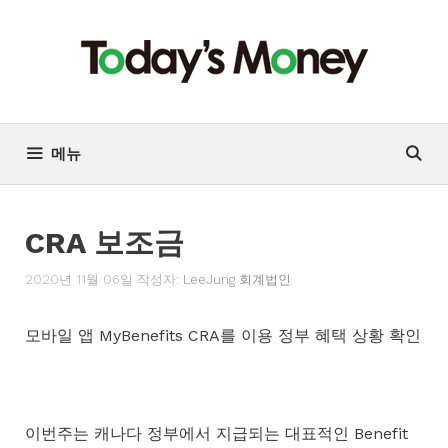
컨
텐
츠
로
건
너
메뉴
뛰
기
CRA 보조금
2020년 11월 06일
작성자:
LeeJung 회계법인
모바일 앱 MyBenefits CRA를 이용 정부 혜택 상황 확인
이번주는 캐나다 정부에서 지급되는 대표적인 Benefit