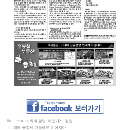
카
LeeJung 회계 컬럼
,
메인기사
,
칼럼
테
매매 급증세 가을에도 이어지다