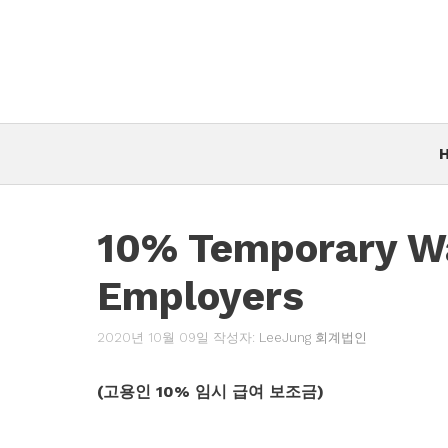
컨
텐
츠
로
건
너
뛰
기
10% Temporary Wa
Employers
2020년 10월 09일
작성자:
LeeJung 회계법인
(고용인 10% 임시 급여 보조금)