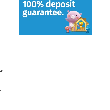
부
or
출
.