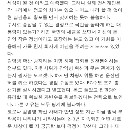
세상이 될 것 이라고 예측했다. 그러나 실제 전세계인은
각 나라에서 정도의 차이는 있으나 어느 나라 할 것 없이
현 집권층의 횡포를 먼저 맞이하는 듯해 씁쓸하다.
수시로 종잡을 수 없는 결정으로 국민을 놀라게 하는 대
통령이 있는가? 하면 국민의 세금을 쓰면서 자신의 돈
인양 작은 정성이라고 포장하는 분도 있고 이 기회를 이
용해서 가족 친지 회사에 이권을 주려는 지도자도 있었
다.
감염병 확산 방지라는 미명 하에 집회를 원천봉쇄하는
정부도 있다. 차량시위가 감염병 확산과 무슨 관계가 있
는지 필자는 모르겠다. 하지만 차량시위를 하면 운전면
허를 취소 하겠다는 경찰 수장도 있다. BC주도 조기 총
선거를 실시하겠다고 발표했다. 돈도 풀었고 집권당에
유리할 때 확실한 과반수를 확보하겠다는 전략으로 보인
다. 다른 이유는 모두 핑계에 불과하다.
코로나 감염병 확산 사태가 반년 정도 지난 지금 벌써 부
작용이 나타나기 시작하는데 2~3년 지속되면 어떤 새로
운 세상이 될 지 궁금함 보다 걱정이 앞선다. 그러나 재