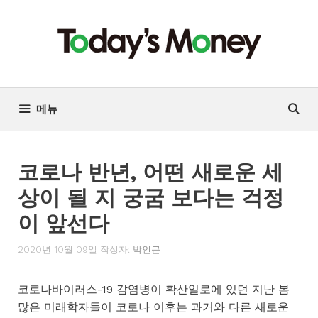
컨
텐
츠
로
건
너
메뉴
뛰
기
코로나 반년, 어떤 새로운 세
상이 될 지 궁굼 보다는 걱정
이 앞선다
2020년 10월 09일
작성자:
박인근
코로나바이러스-19 감염병이 확산일로에 있던 지난 봄
많은 미래학자들이 코로나 이후는 과거와 다른 새로운