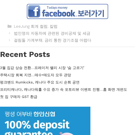
카
LeeJung 회계 컬럼
,
칼럼
테
법인명의 자동차에 관련된 경비공제 및 세금
고
걸림돌 가계부채, 금리 통한 경기조절 어렵다
리
Recent Posts
3월 집값 상승 전환…프레이저 밸리 시장 ‘숨 고르기’
주택시장 회복 지연…매수•매도자 모두 관망
펑크밴드 Rumkicks, 캐나다 주요 도시 순회 공연
프리티캐나다, 캐나다워홀 수요 증가 속 포토리뷰 이벤트 진행…홈 화면 개편도
첫 집 구매자 GST 환급