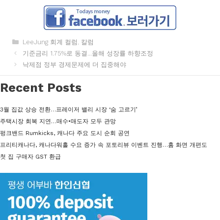
카
LeeJung 회계 컬럼
,
칼럼
테
기준금리 1.75%로 동결…올해 성장률 하향조정
고
낙제점 정부 경제문제에 더 집중해야
리
Recent Posts
3월 집값 상승 전환…프레이저 밸리 시장 ‘숨 고르기’
주택시장 회복 지연…매수•매도자 모두 관망
펑크밴드 Rumkicks, 캐나다 주요 도시 순회 공연
프리티캐나다, 캐나다워홀 수요 증가 속 포토리뷰 이벤트 진행…홈 화면 개편도
첫 집 구매자 GST 환급