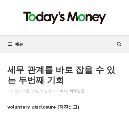
컨
텐
츠
로
건
너
메뉴
뛰
기
세무 관계를 바로 잡을 수 있
는 두번째 기회
2019년 05월 03일
작성자:
LeeJung 회계법인
Voluntary Disclosure (자진신고)