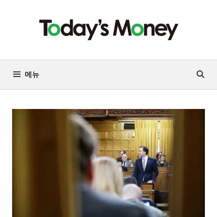
컨
텐
츠
로
건
너
메뉴
뛰
기