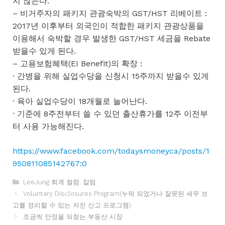
지 않는다.
– 비거주자의 패키지 관광숙박의 GST/HST 리베이트 :
2017년 이후부터 외국인이 적합한 패키지 관광상품을
이용해서 숙박할 경우 발생한 GST/HST 세금을 Rebate
받을수 있게 된다.
– 고용보험혜택(EI Benefit)의 확장 :
· 간병을 위해 실업수당을 신청시 15주까지 받을수 있게
된다.
· 육아 실업수당이 18개월로 늘어난다.
· 기준에 8주전부터 쓸 수 있던 출산휴가를 12주 이전부
터 사용 가능해진다.
https://www.facebook.com/todaysmoneyca/posts/1
950811085142767:0
카
LeeJung 회계 컬럼
,
칼럼
테
Voluntary Disclosures Program(누락 되었거나 잘못된 세무 보
고
고를 정리할 수 있는 자진 신고 프로그램)
리
조금씩 안정을 되찾는 부동산 시장