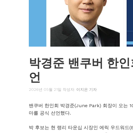
박경준 밴쿠버 한인
언
2026년 05월 21일
작성자:
이지은 기자
밴쿠버 한인회 박경준(June Park) 회장이 오는
마를 공식 선언했다.
박 후보는 현 랭리 타운십 시장인 에릭 우드워드(Eric W