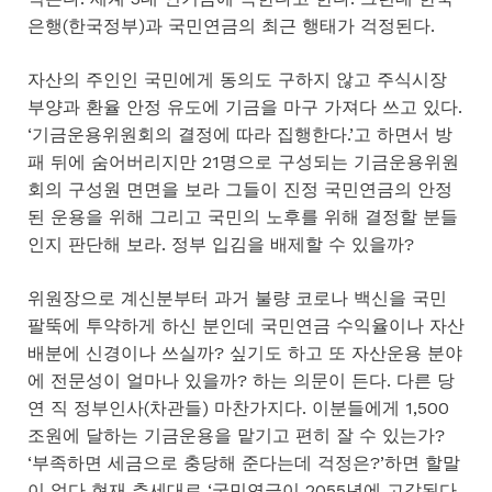
은행(한국정부)과 국민연금의 최근 행태가 걱정된다.
자산의 주인인 국민에게 동의도 구하지 않고 주식시장
부양과 환율 안정 유도에 기금을 마구 가져다 쓰고 있다.
‘기금운용위원회의 결정에 따라 집행한다.’고 하면서 방
패 뒤에 숨어버리지만 21명으로 구성되는 기금운용위원
회의 구성원 면면을 보라 그들이 진정 국민연금의 안정
된 운용을 위해 그리고 국민의 노후를 위해 결정할 분들
인지 판단해 보라. 정부 입김을 배제할 수 있을까?
위원장으로 계신분부터 과거 불량 코로나 백신을 국민
팔뚝에 투약하게 하신 분인데 국민연금 수익율이나 자산
배분에 신경이나 쓰실까? 싶기도 하고 또 자산운용 분야
에 전문성이 얼마나 있을까? 하는 의문이 든다. 다른 당
연 직 정부인사(차관들) 마찬가지다. 이분들에게 1,500
조원에 달하는 기금운용을 맡기고 편히 잘 수 있는가?
‘부족하면 세금으로 충당해 준다는데 걱정은?’하면 할말
이 없다 현재 추세대로 ‘국민연금이 2055년에 고갈된다