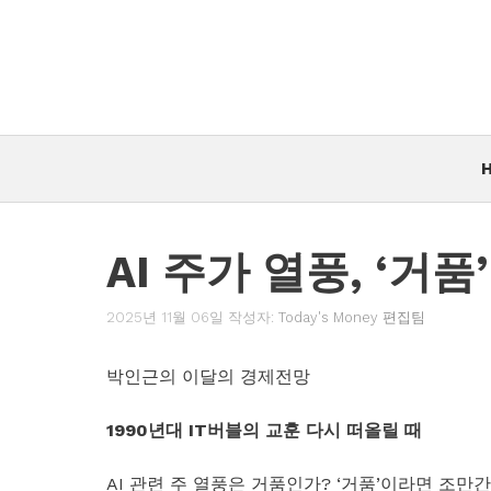
컨
텐
츠
로
건
너
뛰
기
AI 주가 열풍, ‘거
2025년 11월 06일
작성자:
Today's Money 편집팀
박인근의 이달의 경제전망
1990년대 IT버블의 교훈 다시 떠올릴 때
AI 관련 주 열풍은 거품인가? ‘거품’이라면 조