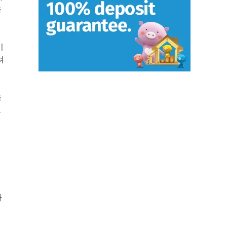
을
기
려
을
르
사