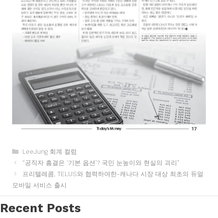
카
LeeJung 회계 컬럼
테
“공직자 흠결은 ‘기본 옵션’? 국민 눈높이와 현실의 괴리”
고
프리텔레콤, TELUS와 협력하여한-캐나다 시장 대상 최초의 듀얼
리
모바일 서비스 출시
Recent Posts