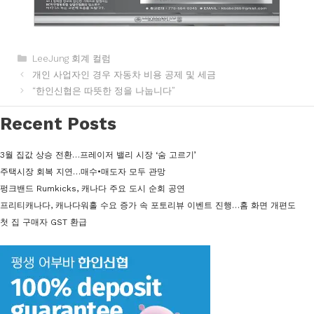
카
LeeJung 회계 컬럼
테
개인 사업자인 경우 자동차 비용 공제 및 세금
고
“한인신협은 따뜻한 정을 나눕니다”
리
Recent Posts
3월 집값 상승 전환…프레이저 밸리 시장 ‘숨 고르기’
주택시장 회복 지연…매수•매도자 모두 관망
펑크밴드 Rumkicks, 캐나다 주요 도시 순회 공연
프리티캐나다, 캐나다워홀 수요 증가 속 포토리뷰 이벤트 진행…홈 화면 개편도
첫 집 구매자 GST 환급