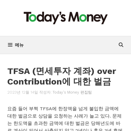
컨
텐
츠
로
건
너
메뉴
뛰
기
TFSA (면세투자 계좌) over
Contribution에 대한 벌금
2023년 12월 14일
작성자:
Today's Money 편집팀
요즘 들어 부쩍 TFSA에 한정액을 넘게 불입한 금액에
대한 벌금으로 상담을 요청하는 사례가 늘고 있다. 문제
는 한도액을 초과한 금액에 대한 벌금은 당해년도에 바
로 계산이 되어서 산출되지 않고 2년이나 혹은 3년 후에