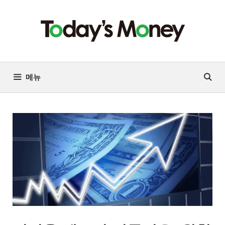
컨
텐
츠
로
건
너
메뉴
뛰
기