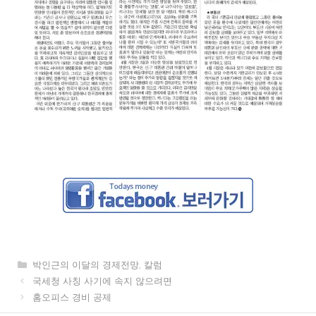
카
박인근의 이달의 경제전망
,
칼럼
테
국세청 사칭 사기에 속지 않으려면
고
홈오피스 경비 공제
리