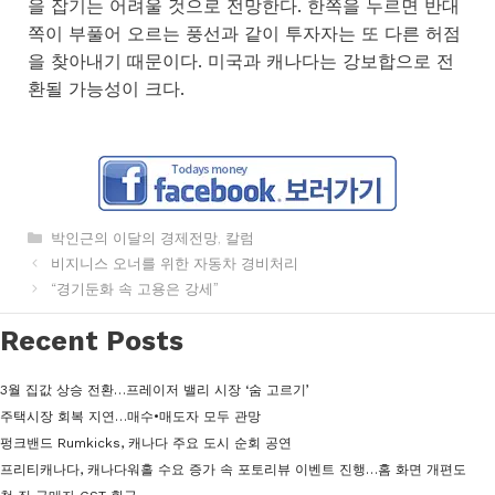
을 잡기는 어려울 것으로 전망한다. 한쪽을 누르면 반대
쪽이 부풀어 오르는 풍선과 같이 투자자는 또 다른 허점
을 찾아내기 때문이다. 미국과 캐나다는 강보합으로 전
환될 가능성이 크다.
카
박인근의 이달의 경제전망
,
칼럼
테
비지니스 오너를 위한 자동차 경비처리
고
“경기둔화 속 고용은 강세”
리
Recent Posts
3월 집값 상승 전환…프레이저 밸리 시장 ‘숨 고르기’
주택시장 회복 지연…매수•매도자 모두 관망
펑크밴드 Rumkicks, 캐나다 주요 도시 순회 공연
프리티캐나다, 캐나다워홀 수요 증가 속 포토리뷰 이벤트 진행…홈 화면 개편도