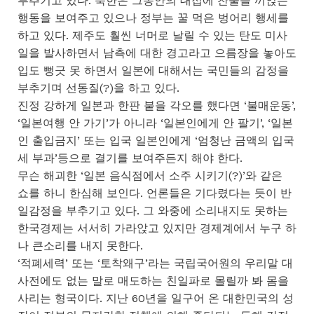
부추기고 있다. 북한은 그동안의 대접에 찬물을 끼얹는
행동을 보여주고 있으나 정부는 꿀 먹은 벙어리 행세를
하고 있다. 제주도 훨씬 너머로 날릴 수 있는 탄도 미사
일을 발사하면서 남측에 대한 경고라고 으름장을 놓아도
입도 뻥긋 못 하면서 일본에 대해서는 국민들의 감정을
부추기며 선동질(?)을 하고 있다.
진정 강하게 일본과 한판 붙을 각오를 했다면 ‘불매운동’,
‘일본여행 안 가기’가 아니라 ‘일본인에게 안 팔기’, ‘일본
인 출입금지’ 또는 입국 일본인에게 ‘엄청난 금액의 입국
세 부과’등으로 결기를 보여주든지 해야 한다.
무슨 해괴한 ‘일본 음식점에서 소주 시키기(?)’와 같은
쇼를 하니 한심해 보인다. 언론들은 기다렸다는 듯이 반
일감정을 부추기고 있다. 그 와중에 소리내지도 못하는
한국경제는 서서히 가라앉고 있지만 경제계에서 누구 하
나 큰소리를 내지 못한다.
‘적폐세력’ 또는 ‘토착왜구’라는 국립국어원의 우리말 대
사전에도 없는 말로 매도하는 친일파로 몰릴까 봐 몸을
사리는 형국이다. 지난 60년을 일구어 온 대한민국의 성