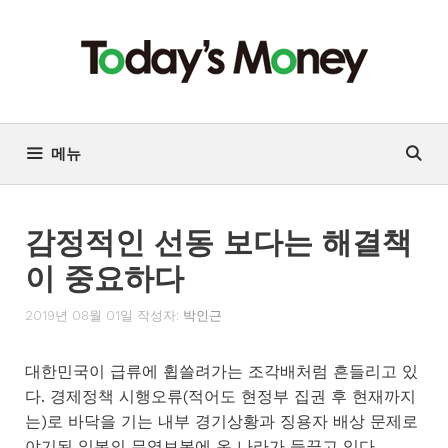
컨
텐
츠
로
건
너
메뉴
뛰
기
감정적인 선동 보다는 해결책
이 중요하다
2019년 08월 01일
작성자:
박인근
대한민국이 급류에 휩쓸려가는 조각배처럼 흔들리고 있
다. 경제정책 시행오류(적어도 현정부 집권 후 현재까지
는)로 바닥을 기는 내부 경기상황과 징용자 배상 문제로
야기된 일본의 무역보복에 온 나라가 들끓고 있다.