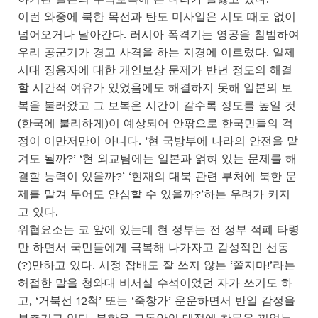
이런 와중에 북한 목선과 탄도 미사일은 시도 때도 없이
넘어오거나 날아간다. 러시아 폭격기는 영공을 침범하여
우리 공군기가 경고 사격을 하는 지경에 이르렀다. 일제
시대 징용자에 대한 개인보상 문제가 반년 정도의 해결
할 시간적 여유가 있었음에도 해결하지 못해 일본의 보
복을 불러왔고 그 보복은 시간이 갈수록 정도를 높일 것
(한국에 불리하게)이 예상되어 안팎으로 한국민들의 걱
정이 이만저만이 아니다. ‘현 국방부에 나라의 안전을 맡
겨도 될까?’ ‘현 외교팀에는 일본과 얽혀 있는 문제를 해
결할 능력이 있을까?’ ‘현재의 대북 관련 부처에 북한 문
제를 맡겨 두어도 안심할 수 있을까?’하는 우려가 커지
고 있다.
위협요소는 코 앞에 있는데 현 정부는 전 정부 적폐 타령
만 하면서 국민들에게 극복해 나가자고 감성적인 선동
(?)만하고 있다. 시정 잡배도 잘 쓰지 않는 ‘쫄지마!’라는
허접한 말을 청와대 비서실 수석이었던 자가 쓰기도 하
고, ‘거북선 12척’ 또는 ‘죽창가’ 운운하면서 반일 감정을