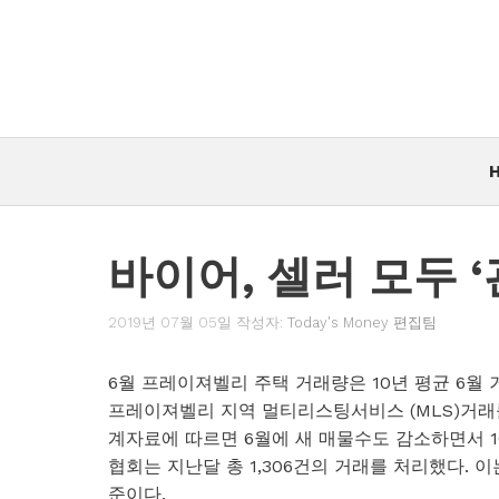
컨
텐
츠
로
건
너
뛰
기
바이어, 셀러 모두 
2019년 07월 05일
작성자:
Today's Money 편집팀
6월 프레이져벨리 주택 거래량은 10년 평균 6월 
프레이져벨리 지역 멀티리스팅서비스 (MLS)거래를
계자료에 따르면 6월에 새 매물수도 감소하면서 10
협회는 지난달 총 1,306건의 거래를 처리했다. 이는
준이다.