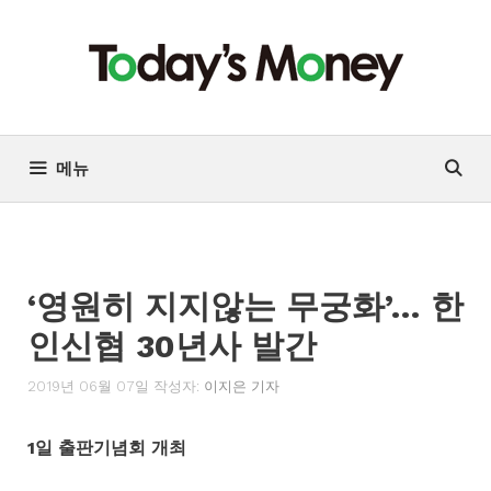
컨
텐
츠
로
건
너
메뉴
뛰
기
‘영원히 지지않는 무궁화’… 한
인신협 30년사 발간
2019년 06월 07일
작성자:
이지은 기자
1일 출판기념회 개최