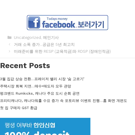
카
Uncategorized
,
메인기사
테
거래 소폭 증가…공급은 5년 최고치
고
미래준비를 위한 RESP (교육적금)와 RDSP (장애인적금)
리
Recent Posts
3월 집값 상승 전환…프레이저 밸리 시장 ‘숨 고르기’
주택시장 회복 지연…매수•매도자 모두 관망
펑크밴드 Rumkicks, 캐나다 주요 도시 순회 공연
프리티캐나다, 캐나다워홀 수요 증가 속 포토리뷰 이벤트 진행…홈 화면 개편도
첫 집 구매자 GST 환급