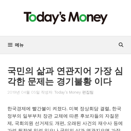
컨
텐
츠
로
건
너
메뉴
뛰
기
국민의 삶과 연관지어 가장 심
각한 문제는 경기불황 이다
2019년 04월 05일
작성자:
Today's Money 편집팀
한국경제에 빨간불이 켜졌다. 미북 정상회담 결렬, 한국
정부의 일부부처 장관 교체에 따른 후보자들의 자질문
제, 국회의원 선거제도 개편, 오래된 사건의 재수사 등에
가려 뒷전에 밀려 있으나 국민의 삶과 연관지으면 가장