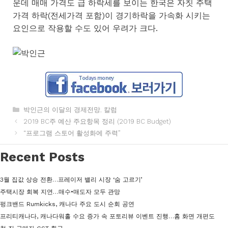
운데 매매 가격도 급 하락세를 보이는 한국은 자칫 주택
가격 하락(전세가격 포함)이 경기하락을 가속화 시키는
요인으로 작용할 수도 있어 우려가 크다.
카
박인근의 이달의 경제전망
,
칼럼
테
2019 BC주 예산 주요항목 정리 (2019 BC Budget)
고
“프로그램 스토어 활성화에 주력”
리
Recent Posts
3월 집값 상승 전환…프레이저 밸리 시장 ‘숨 고르기’
주택시장 회복 지연…매수•매도자 모두 관망
펑크밴드 Rumkicks, 캐나다 주요 도시 순회 공연
프리티캐나다, 캐나다워홀 수요 증가 속 포토리뷰 이벤트 진행…홈 화면 개편도