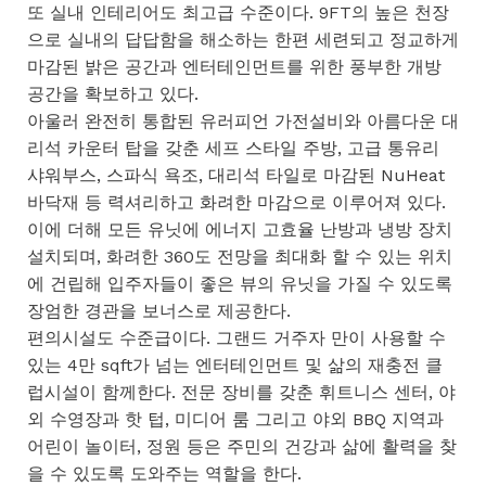
또 실내 인테리어도 최고급 수준이다. 9FT의 높은 천장
으로 실내의 답답함을 해소하는 한편 세련되고 정교하게
마감된 밝은 공간과 엔터테인먼트를 위한 풍부한 개방
공간을 확보하고 있다.
아울러 완전히 통합된 유러피언 가전설비와 아름다운 대
리석 카운터 탑을 갖춘 세프 스타일 주방, 고급 통유리
샤워부스, 스파식 욕조, 대리석 타일로 마감된 NuHeat
바닥재 등 력셔리하고 화려한 마감으로 이루어져 있다.
이에 더해 모든 유닛에 에너지 고효율 난방과 냉방 장치
설치되며, 화려한 360도 전망을 최대화 할 수 있는 위치
에 건립해 입주자들이 좋은 뷰의 유닛을 가질 수 있도록
장엄한 경관을 보너스로 제공한다.
편의시설도 수준급이다. 그랜드 거주자 만이 사용할 수
있는 4만 sqft가 넘는 엔터테인먼트 및 삶의 재충전 클
럽시설이 함께한다. 전문 장비를 갖춘 휘트니스 센터, 야
외 수영장과 핫 텁, 미디어 룸 그리고 야외 BBQ 지역과
어린이 놀이터, 정원 등은 주민의 건강과 삶에 활력을 찾
을 수 있도록 도와주는 역할을 한다.