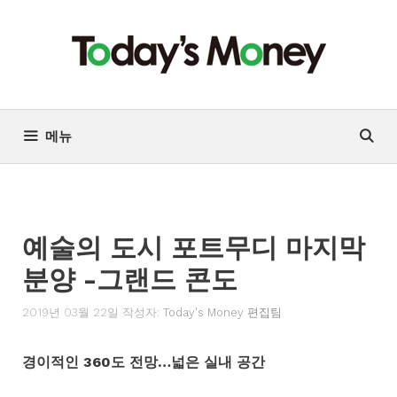
컨
텐
츠
로
건
너
메뉴
뛰
기
예술의 도시 포트무디 마지막
분양 -그랜드 콘도
2019년 03월 22일
작성자:
Today's Money 편집팀
경이적인 360도 전망…넓은 실내 공간