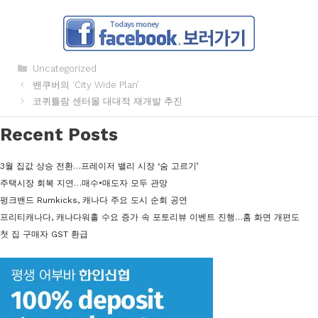
카
Uncategorized
테
밴쿠버의 ‘City Wide Plan’
고
코퀴틀람 센터몰 대대적 재개발 추진
리
Recent Posts
3월 집값 상승 전환…프레이저 밸리 시장 ‘숨 고르기’
주택시장 회복 지연…매수•매도자 모두 관망
펑크밴드 Rumkicks, 캐나다 주요 도시 순회 공연
프리티캐나다, 캐나다워홀 수요 증가 속 포토리뷰 이벤트 진행…홈 화면 개편도
첫 집 구매자 GST 환급