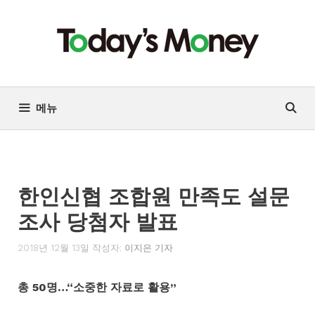
컨
텐
츠
로
건
너
메뉴
뛰
기
한인신협 조합원 만족도 설문
조사 당첨자 발표
2018년 12월 13일
작성자:
이지은 기자
총 50명…“소중한 자료로 활용”