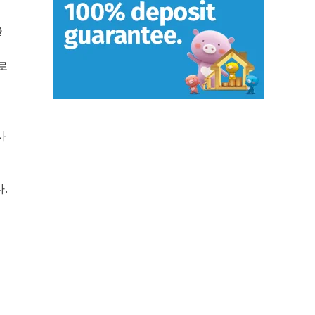
을
로
사
.