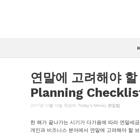
컨
텐
츠
로
건
너
뛰
기
연말에 고려해야 할 세
Planning Checklis
2017년 12월 14일
작성자:
Today's Money 편집팀
한 해가 끝나가는 시기가 다가옴에 따라 연말세금
개인과 비즈니스 분야에서 연말에 고려해야 할 보