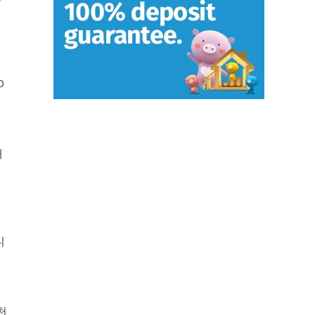
0
재
니
천