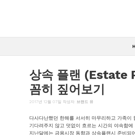
컨
텐
츠
로
건
너
뛰
기
상속 플랜 (Estate
꼼히 짚어보기
2017년 12월 07일
작성자:
브랜드 유
다사다난했던 한해를 서서히 마무리하고 가족이 함
기다려주지 않고 덧없이 흐르는 시간의 야속함에
지난달에는 금융시장 동향과 상속플랜시 준비되어