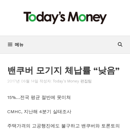
컨
텐
츠
로
건
너
메뉴
뛰
기
밴쿠버 모기지 체납률 “낮음”
2017년 06월 14일
작성자:
Today's Money 편집팀
15%…전국 평균 절반에 못미쳐
CMHC, 지난해 4분기 실태조사
주택가격의 고공행진에도 불구하고 밴쿠버와 토론토의