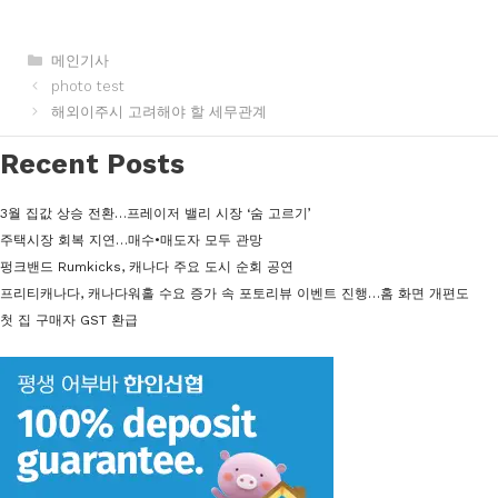
카
메인기사
테
photo test
고
해외이주시 고려해야 할 세무관계
리
Recent Posts
3월 집값 상승 전환…프레이저 밸리 시장 ‘숨 고르기’
주택시장 회복 지연…매수•매도자 모두 관망
펑크밴드 Rumkicks, 캐나다 주요 도시 순회 공연
프리티캐나다, 캐나다워홀 수요 증가 속 포토리뷰 이벤트 진행…홈 화면 개편도
첫 집 구매자 GST 환급