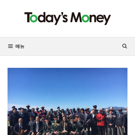
컨
텐
츠
로
건
너
메뉴
뛰
기