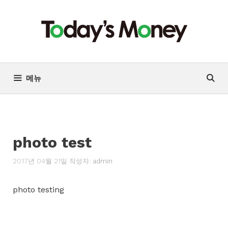
컨
텐
츠
로
건
너
메뉴
뛰
기
photo test
2017년 04월 21일
작성자:
admin
photo testing