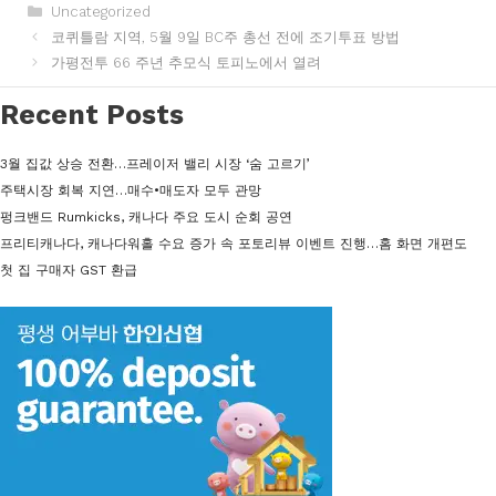
카
Uncategorized
테
코퀴틀람 지역, 5월 9일 BC주 총선 전에 조기투표 방법
고
가평전투 66 주년 추모식 토피노에서 열려
리
Recent Posts
3월 집값 상승 전환…프레이저 밸리 시장 ‘숨 고르기’
주택시장 회복 지연…매수•매도자 모두 관망
펑크밴드 Rumkicks, 캐나다 주요 도시 순회 공연
프리티캐나다, 캐나다워홀 수요 증가 속 포토리뷰 이벤트 진행…홈 화면 개편도
첫 집 구매자 GST 환급