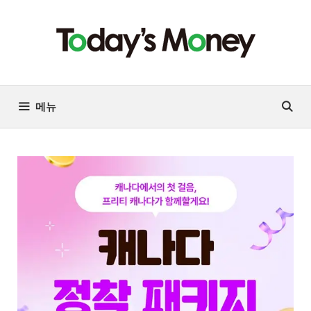
컨
텐
츠
로
건
너
메뉴
뛰
기