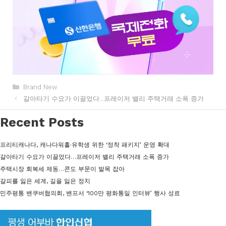
카
Brand New
테
갈아타기 수요가 이끌었다…프레이저 밸리 주택거래 소폭 증가
고
리
Recent Posts
프리티캐나다, 캐나다워홀·유학생 위한 ‘정착 패키지’ 운영 확대
갈아타기 수요가 이끌었다…프레이저 밸리 주택거래 소폭 증가
주택시장 회복세 제동…콘도 부문이 발목 잡아
갈피를 잃은 세계, 길을 잃은 정치
민주평통 밴쿠버협의회, 밴프서 ‘100만 평화통일 인터뷰’ 행사 성료