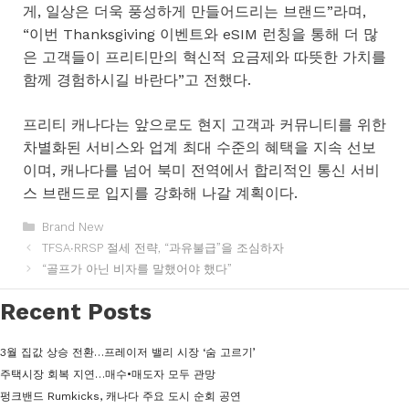
게, 일상은 더욱 풍성하게 만들어드리는 브랜드”라며,
“이번 Thanksgiving 이벤트와 eSIM 런칭을 통해 더 많
은 고객들이 프리티만의 혁신적 요금제와 따뜻한 가치를
함께 경험하시길 바란다”고 전했다.
프리티 캐나다는 앞으로도 현지 고객과 커뮤니티를 위한
차별화된 서비스와 업계 최대 수준의 혜택을 지속 선보
이며, 캐나다를 넘어 북미 전역에서 합리적인 통신 서비
스 브랜드로 입지를 강화해 나갈 계획이다.
카
Brand New
테
TFSA∙RRSP 절세 전략, “과유불급”을 조심하자
고
“골프가 아닌 비자를 말했어야 했다”
리
Recent Posts
3월 집값 상승 전환…프레이저 밸리 시장 ‘숨 고르기’
주택시장 회복 지연…매수•매도자 모두 관망
펑크밴드 Rumkicks, 캐나다 주요 도시 순회 공연