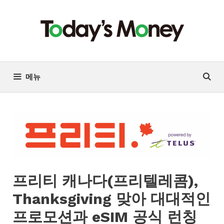
컨
텐
츠
로
건
너
메뉴
뛰
기
프리티 캐나다(프리텔레콤),
Thanksgiving 맞아 대대적인
프로모션과 eSIM 공식 런칭