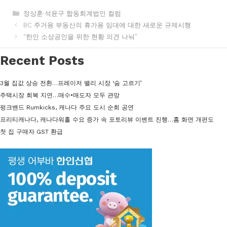
카
정상훈·석윤구 합동회계법인 컬럼
테
BC 주거용 부동산의 휴가용 임대에 대한 새로운 규제시행
고
“한인 소상공인을 위한 현황 의견 나눠”
리
Recent Posts
3월 집값 상승 전환…프레이저 밸리 시장 ‘숨 고르기’
주택시장 회복 지연…매수•매도자 모두 관망
펑크밴드 Rumkicks, 캐나다 주요 도시 순회 공연
프리티캐나다, 캐나다워홀 수요 증가 속 포토리뷰 이벤트 진행…홈 화면 개편도
첫 집 구매자 GST 환급