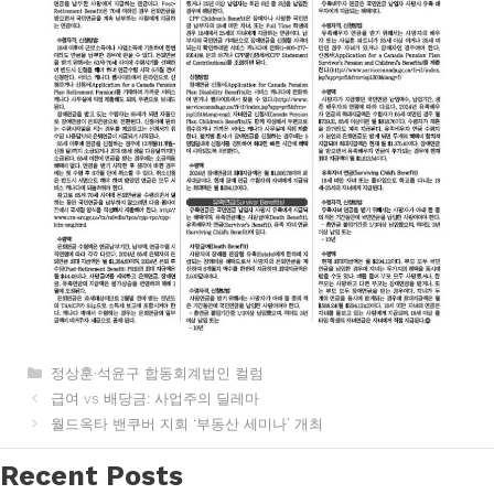
카
정상훈·석윤구 합동회계법인 컬럼
테
급여 vs 배당금: 사업주의 딜레마
고
월드옥타 밴쿠버 지회 ‘부동산 세미나’ 개최
리
Recent Posts