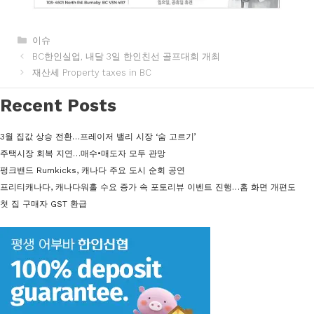
카
이슈
테
BC한인실업, 내달 3일 한인친선 골프대회 개최
고
재산세 Property taxes in BC
리
Recent Posts
3월 집값 상승 전환…프레이저 밸리 시장 ‘숨 고르기’
주택시장 회복 지연…매수•매도자 모두 관망
펑크밴드 Rumkicks, 캐나다 주요 도시 순회 공연
프리티캐나다, 캐나다워홀 수요 증가 속 포토리뷰 이벤트 진행…홈 화면 개편도
첫 집 구매자 GST 환급