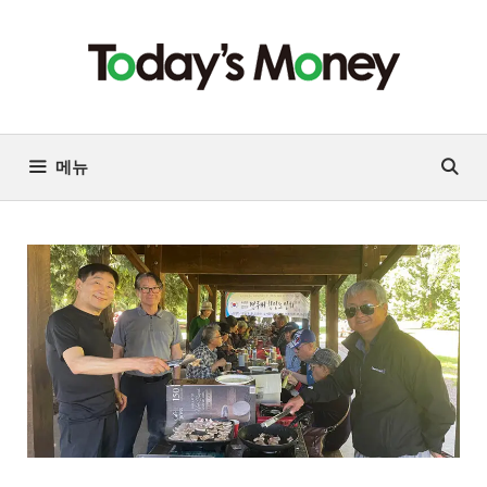
컨
텐
츠
로
건
너
메뉴
뛰
기