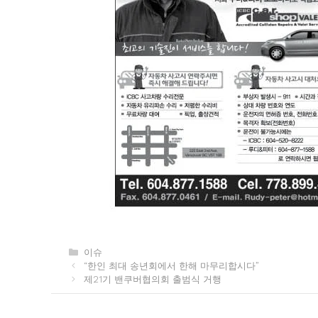
카
이슈
테
“한인 최대 송년회에서 한해 마무리합시다”
고
제21기 밴쿠버협의회 출범식 거행
리