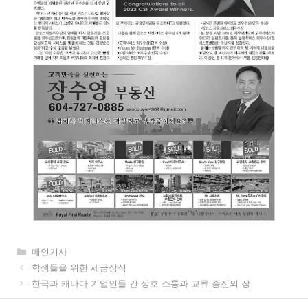
카
메인기사
테
학생들을 위한 세금상식
고
한국과 캐나다 기업인들 간 상호 소통과 교류 증진의 장
리