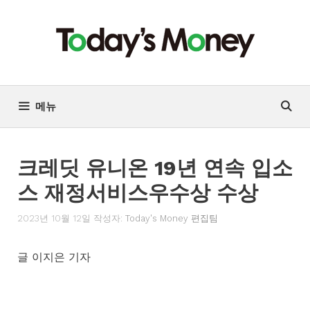
컨
텐
츠
로
건
너
메뉴
뛰
기
크레딧 유니온 19년 연속 입소
스 재정서비스우수상 수상
2023년 10월 12일
작성자:
Today's Money 편집팀
글 이지은 기자