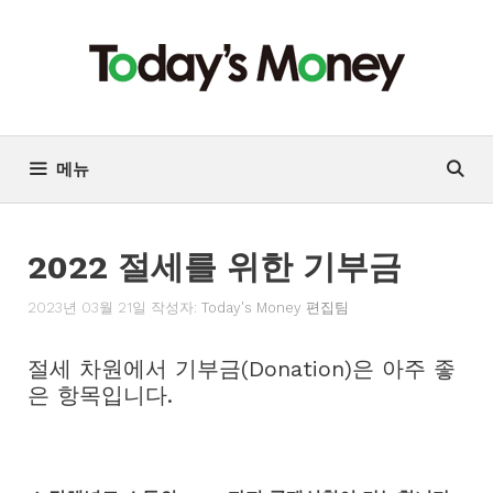
컨
텐
츠
로
건
너
메뉴
뛰
기
2022 절세를 위한 기부금
2023년 03월 21일
작성자:
Today's Money 편집팀
절세 차원에서 기부금(Donation)은 아주 좋
은 항목입니다.