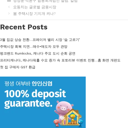
정상훈·석윤구 합동회계법인 컬럼
,
칼럼
테
요동치는 글로벌 금융시장
고
봄 주택시장 기지개 켜나?
리
Recent Posts
3월 집값 상승 전환…프레이저 밸리 시장 ‘숨 고르기’
주택시장 회복 지연…매수•매도자 모두 관망
펑크밴드 Rumkicks, 캐나다 주요 도시 순회 공연
프리티캐나다, 캐나다워홀 수요 증가 속 포토리뷰 이벤트 진행…홈 화면 개편도
첫 집 구매자 GST 환급