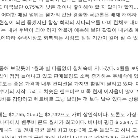
도 미국보단 0.75%가 낮은 것이니 좋아해야 할 지 말아야 할지… 
 어떠한 매일 널뛰는 월가의 값싼 경솔한 낙관론은 배재 해야하
 현실이 되면 좋겠지만 항상 최악의 시나리오를 대비 한채로 대
는 내년 후반이 되야 하지 안을까 예측해 보면 갈길이 내년초 
그에따라 주택시장도 회복되는 시점도 점점 기간이 길어 질 수 있
통해 보았듯이 1월과 별 다름없이 침체속에 지나갔다. 3월을 보
입이 점점 늘어나고 있고 판매물량도 소폭 증가하는 추세속에 
 콘도는 좋은 가격과 내부 컨디션을 가지면 활발히 팔리고 있다. 
수기의 시작 그리고 치솟은 렌트비로 비록 현재 이자율이 많이 
트비를 감당하고 렌트비로 그냥 날리는 것 보다 날수 있다는 상
 $2,755, 2bed는 $3,732으로 가히 살인적이다. 토론토 가장
 캐나다에서 밴쿠버 콘도 월세가 최고이다. 버나비 평균 $ 2,947, 
가 캐나다 1월 전체 평균 월세 최고 top-3에 모두 들었다고 하니 고
 인상의 지속과 금리 하락 시점이 내년으로 넘어가면서 구입층