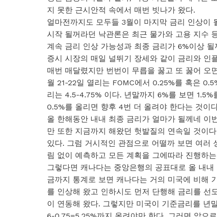
지 못한 근시안적 속에서 매번 빗나가 왔다.
얼마전까지도 모두들 3월이 마지막 금리 인상이 될
시작 될꺼라던 낙관론은 최근 물가와 고용 지수 
계속 금리 인상 가능성과 최종 금리가 6%이상 
증시 시장의 매일 널뛰기 장세와 같이 금리와 인
매번 매달렸지만 번번이 무릅을 꿇고 또 꿇어 오면
월 21-22일 열리는 FOMC에서 0.25%를 혹은 
리는 4.5-4.75% 이다. 년말까지 6%를 보면 1
0.5%를 올리면 향후 4번 더 올려야 한다는 것이다
올 한해동안 내내 최종 금리가 얼마가 될께네 이
만 또한 지금까지 해왔던 헛발질의 연속일 것이다.
있다. 그럼 거시적인 관점으로 어떨까 보면 여러 
림 없이 예측하고 모든 계획을 그에따라 진행하는
그렇다면 캐나다는 중앙은행의 공표대로 올 내내 금
금까지 통계로 보면 캐나다는 거의 미국에 비해 기
를 인상해 왔고 인하시도 먼저 단행해 금리를 선도
이 연동해 왔다. 그렇지만 미국이 기준금리를 년말
6-0.75=5.25%까지 올려야만 한다. 그러면 앞으로