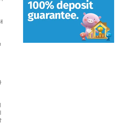
내
3
아
들
지
리
같