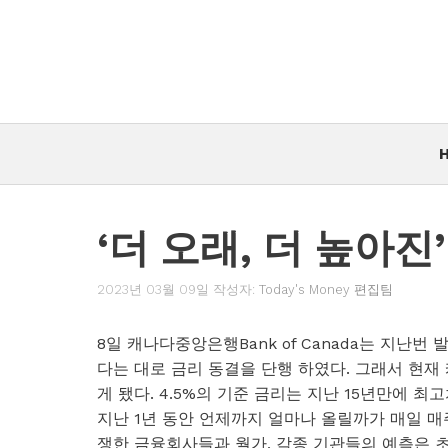
컨
텐
츠
로
건
너
뛰
기
‘더 오래, 더 높아진
2023년 03월 09일
작성자:
Today's Money 편집팀
8일 캐나다중앙은행Bank of Canada는 지난
다는 대로 금리 동결을 단행 하였다. 그래서 현재 캐나
게 됐다. 4.5%의 기준 금리는 지난 15년만에 최고
지난 1년 동안 언제까지 얼마나 올릴까가 매일 
쟁한 금융회사들과 월가, 각종 기관들의 예측은 