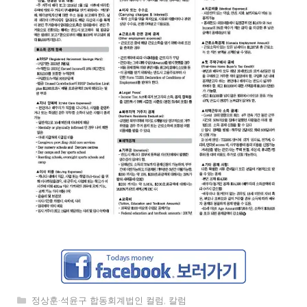
카
정상훈·석윤구 합동회계법인 컬럼
,
칼럼