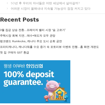
테
50년 후 우리의 자녀들은 어떤 세상에서 살아갈까?
고
어려운 시장이 올해내내 지속될 가능성이 점점 커지고 있다
리
Recent Posts
3월 집값 상승 전환…프레이저 밸리 시장 ‘숨 고르기’
주택시장 회복 지연…매수•매도자 모두 관망
펑크밴드 Rumkicks, 캐나다 주요 도시 순회 공연
프리티캐나다, 캐나다워홀 수요 증가 속 포토리뷰 이벤트 진행…홈 화면 개편도
첫 집 구매자 GST 환급