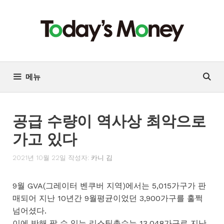
컨
텐
츠
로
건
너
메뉴
뛰
기
공급 수량이 역사상 최악으로
가고 있다
2021년 10월 22일
작성자:
카니 김
9월 GVA(그레이터 벤쿠버 지역)에서는 5,015가구가 판
매되어 지난 10년간 9월평균이었던 3,900가구를 훌쩍
넘어셨다.
이에 반해 팔 수 있는 리스팅총수는 13,048가구로 지난