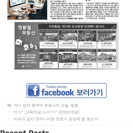
카
카니 김의 밴쿠버 부동산의 오늘
,
칼럼
테
RESP (교육적금) & RDSP (장애인적금)
고
비파괴 검사 엔지니어링 전문가 양성에 힘 쏟는다
리
Recent Posts