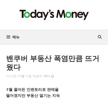
컨
텐
츠
로
건
너
메뉴
뛰
기
밴쿠버 부동산 폭염만큼 뜨거
웠다
2021년 08월 13일
작성자:
카니 김
7월 줄어든 인벤토리로 판매율
떨어졌지만 부동산 열기는 지속