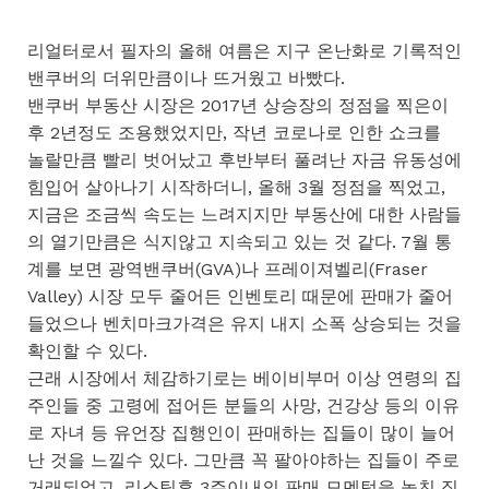
리얼터로서 필자의 올해 여름은 지구 온난화로 기록적인
밴쿠버의 더위만큼이나 뜨거웠고 바빴다.
밴쿠버 부동산 시장은 2017년 상승장의 정점을 찍은이
후 2년정도 조용했었지만, 작년 코로나로 인한 쇼크를
놀랄만큼 빨리 벗어났고 후반부터 풀려난 자금 유동성에
힘입어 살아나기 시작하더니, 올해 3월 정점을 찍었고,
지금은 조금씩 속도는 느려지지만 부동산에 대한 사람들
의 열기만큼은 식지않고 지속되고 있는 것 같다. 7월 통
계를 보면 광역밴쿠버(GVA)나 프레이져벨리(Fraser
Valley) 시장 모두 줄어든 인벤토리 때문에 판매가 줄어
들었으나 벤치마크가격은 유지 내지 소폭 상승되는 것을
확인할 수 있다.
근래 시장에서 체감하기로는 베이비부머 이상 연령의 집
주인들 중 고령에 접어든 분들의 사망, 건강상 등의 이유
로 자녀 등 유언장 집행인이 판매하는 집들이 많이 늘어
난 것을 느낄수 있다. 그만큼 꼭 팔아야하는 집들이 주로
거래되었고, 리스팅후 3주이내의 판매 모멘텀을 놓친 집