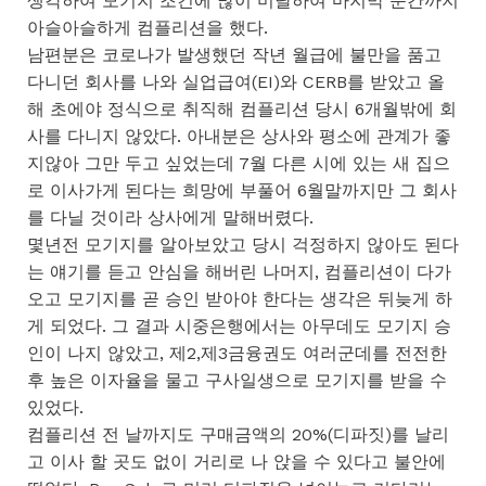
생각하여 모기지 조건에 많이 미달하여 마지막 순간까지
아슬아슬하게 컴플리션을 했다.
남편분은 코로나가 발생했던 작년 월급에 불만을 품고
다니던 회사를 나와 실업급여(EI)와 CERB를 받았고 올
해 초에야 정식으로 취직해 컴플리션 당시 6개월밖에 회
사를 다니지 않았다. 아내분은 상사와 평소에 관계가 좋
지않아 그만 두고 싶었는데 7월 다른 시에 있는 새 집으
로 이사가게 된다는 희망에 부풀어 6월말까지만 그 회사
를 다닐 것이라 상사에게 말해버렸다.
몇년전 모기지를 알아보았고 당시 걱정하지 않아도 된다
는 얘기를 듣고 안심을 해버린 나머지, 컴플리션이 다가
오고 모기지를 곧 승인 받아야 한다는 생각은 뒤늦게 하
게 되었다. 그 결과 시중은행에서는 아무데도 모기지 승
인이 나지 않았고, 제2,제3금융권도 여러군데를 전전한
후 높은 이자율을 물고 구사일생으로 모기지를 받을 수
있었다.
컴플리션 전 날까지도 구매금액의 20%(디파짓)를 날리
고 이사 할 곳도 없이 거리로 나 앉을 수 있다고 불안에