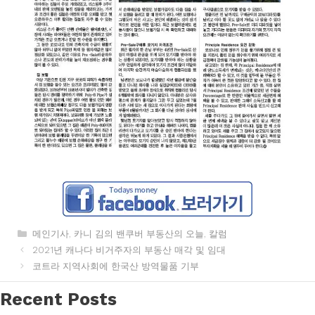
카
메인기사
,
카니 김의 밴쿠버 부동산의 오늘
,
칼럼
테
2021년 캐나다 비거주자의 부동산 매각 및 임대
고
코트라 지역사회에 한국산 방역물품 기부
리
Recent Posts