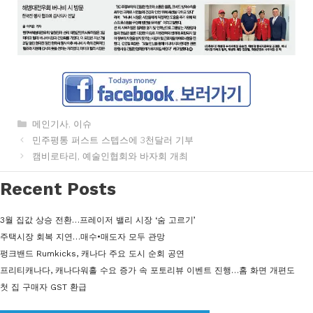
카
메인기사
,
이슈
테
민주평통 퍼스트 스텝스에 3천달러 기부
고
캠비로타리, 예술인협회와 바자회 개최
리
Recent Posts
3월 집값 상승 전환…프레이저 밸리 시장 ‘숨 고르기’
주택시장 회복 지연…매수•매도자 모두 관망
펑크밴드 Rumkicks, 캐나다 주요 도시 순회 공연
프리티캐나다, 캐나다워홀 수요 증가 속 포토리뷰 이벤트 진행…홈 화면 개편도
첫 집 구매자 GST 환급