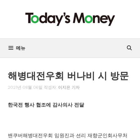
컨
텐
츠
로
건
너
메뉴
뛰
기
해병대전우회 버나비 시 방문
2021년 08월 06일
작성자:
이지은 기자
한국전 행사 협조에 감사의사 전달
밴쿠버해병대전우회 임원진과 션리 재향군인회사무처