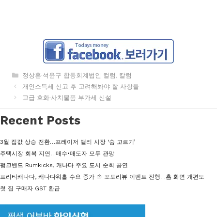
카
정상훈·석윤구 합동회계법인 컬럼
,
칼럼
테
개인소득세 신고 후 고려해봐야 할 사항들
고
고급 호화·사치물품 부가세 신설
리
Recent Posts
3월 집값 상승 전환…프레이저 밸리 시장 ‘숨 고르기’
주택시장 회복 지연…매수•매도자 모두 관망
펑크밴드 Rumkicks, 캐나다 주요 도시 순회 공연
프리티캐나다, 캐나다워홀 수요 증가 속 포토리뷰 이벤트 진행…홈 화면 개편도
첫 집 구매자 GST 환급