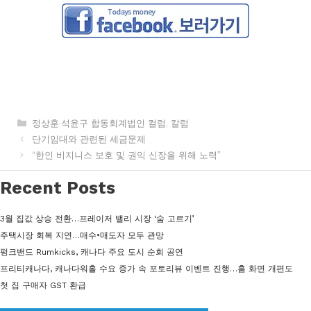
카
정상훈·석윤구 합동회계법인 컬럼
,
칼럼
테
단기임대와 관련된 세금문제
고
“한인 비지니스 보호 및 권익 신장을 위해 노력”
리
Recent Posts
3월 집값 상승 전환…프레이저 밸리 시장 ‘숨 고르기’
주택시장 회복 지연…매수•매도자 모두 관망
펑크밴드 Rumkicks, 캐나다 주요 도시 순회 공연
프리티캐나다, 캐나다워홀 수요 증가 속 포토리뷰 이벤트 진행…홈 화면 개편도
첫 집 구매자 GST 환급