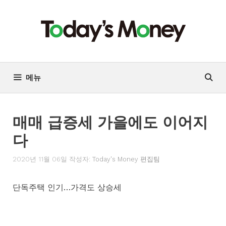
컨
텐
츠
로
건
너
메뉴
뛰
기
매매 급증세 가을에도 이어지
다
2020년 11월 06일
작성자:
Today's Money 편집팀
단독주택 인기…가격도 상승세