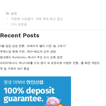
카
칼럼
테
꾸준한 수요증가…거래 역대 최고 경신
고
CRA 보조금
리
Recent Posts
3월 집값 상승 전환…프레이저 밸리 시장 ‘숨 고르기’
주택시장 회복 지연…매수•매도자 모두 관망
펑크밴드 Rumkicks, 캐나다 주요 도시 순회 공연
프리티캐나다, 캐나다워홀 수요 증가 속 포토리뷰 이벤트 진행…홈 화면 개편도
첫 집 구매자 GST 환급