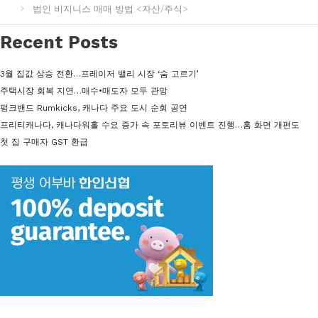
고
법인 비지니스 매매 방법 <자산/주식>
리
Recent Posts
3월 집값 상승 전환…프레이저 밸리 시장 ‘숨 고르기’
주택시장 회복 지연…매수•매도자 모두 관망
펑크밴드 Rumkicks, 캐나다 주요 도시 순회 공연
프리티캐나다, 캐나다워홀 수요 증가 속 포토리뷰 이벤트 진행…홈 화면 개편도
첫 집 구매자 GST 환급