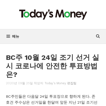
컨
텐
츠
로
건
너
메뉴
뛰
기
BC주 10월 24일 조기 선거 실
시 코로나에 안전한 투표방법
은?
2020년 09월 25일
작성자:
Today's Money 편집팀
BC주민들은 다음달 24일 투표장으로 향하게 된다. 존
호건 주수상은 선거일을 한달여 앞둔 지난 21일 조기선